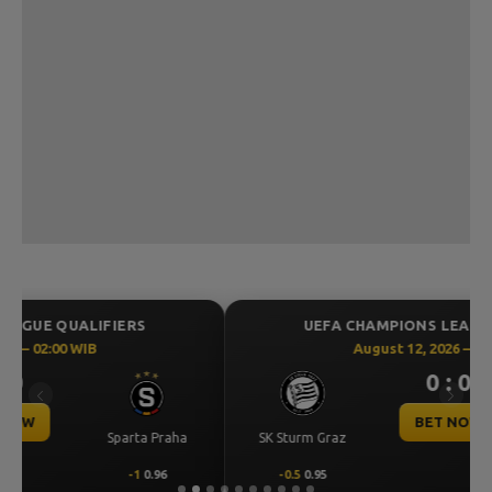
UEFA CHAMPIONS LEAGUE QUALIFIERS
August 12, 2026 — 01:30 WIB
0 : 0
Previous
Next
BET NOW
SK Sturm Graz
Fenerbahce
-0.5
0.95
0.5
0.87