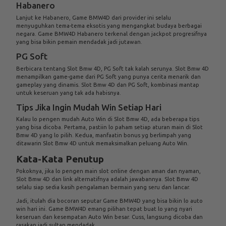
Habanero
Lanjut ke Habanero, Game BMW4D dari provider ini selalu
menyuguhkan tema-tema eksotis yang mengangkat budaya berbagai
negara. Game BMW4D Habanero terkenal dengan jackpot progresifnya
yang bisa bikin pemain mendadak jadi jutawan.
PG Soft
Berbicara tentang Slot Bmw 4D, PG Soft tak kalah serunya. Slot Bmw 4D
menampilkan game-game dari PG Soft yang punya cerita menarik dan
gameplay yang dinamis. Slot Bmw 4D dan PG Soft, kombinasi mantap
untuk keseruan yang tak ada habisnya.
Tips Jika Ingin Mudah Win Setiap Hari
Kalau lo pengen mudah Auto Win di Slot Bmw 4D, ada beberapa tips
yang bisa dicoba. Pertama, pastiin lo paham setiap aturan main di Slot
Bmw 4D yang lo pilih. Kedua, manfaatin bonus yg berlimpah yang
ditawarin Slot Bmw 4D untuk memaksimalkan peluang Auto Win.
Kata-Kata Penutup
Pokoknya, jika lo pengen main slot online dengan aman dan nyaman,
Slot Bmw 4D dan link alternatifnya adalah jawabannya. Slot Bmw 4D
selalu siap sedia kasih pengalaman bermain yang seru dan lancar.
Jadi, itulah dia bocoran seputar Game BMW4D yang bisa bikin lo auto
win hari ini. Game BMW4D emang pilihan tepat buat lo yang nyari
keseruan dan kesempatan Auto Win besar. Cuss, langsung dicoba dan
rasakan jadi sultan mendadak.