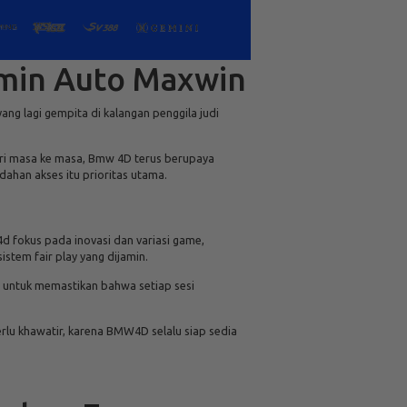
Rp.660,000
amin Auto Maxwin
Rp.720,000
ang lagi gempita di kalangan penggila judi
Rp.200,000
ari masa ke masa, Bmw 4D terus berupaya
Rp.130,000
dahan akses itu prioritas utama.
Rp.1,470,000
4d
fokus pada inovasi dan variasi game,
stem fair play yang dijamin.
Rp.800,000
u untuk memastikan bahwa setiap sesi
Rp.1,620,000
erlu khawatir, karena BMW4D selalu siap sedia
Rp.770,000
Rp.1,900,000