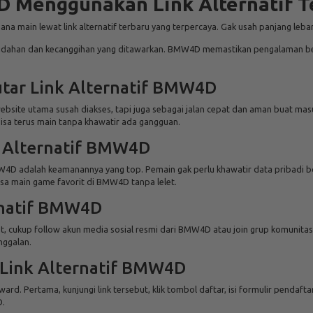
 Menggunakan Link Alternatif T
harj*** | Withdraw:
Rp.20,000
na main lewat link alternatif terbaru yang terpercaya. Gak usah panjang lebar,
udahan dan kecanggihan yang ditawarkan. BMW4D memastikan pengalaman be
par*** | Withdraw:
Rp.40,000
utar Link Alternatif BMW4D
uta*** | Withdraw:
Rp.30,000
website utama susah diakses, tapi juga sebagai jalan cepat dan aman buat m
novit***ri | Withdraw:
isa terus main tanpa khawatir ada gangguan.
Rp.45,000
 Alternatif BMW4D
purw***i | Withdraw:
Rp.10,000
W4D adalah keamanannya yang top. Pemain gak perlu khawatir data pribadi bo
 bisa main game favorit di BMW4D tanpa lelet.
van*** | Withdraw:
Rp.20,000
rnatif BMW4D
maya***i | Withdraw:
Rp.15,000
t, cukup follow akun media sosial resmi dari BMW4D atau join grup komunitas
nggalan.
sito***l | Withdraw:
Rp.15,000
 Link Alternatif BMW4D
ard. Pertama, kunjungi link tersebut, klik tombol daftar, isi formulir pendafta
ver*** | Withdraw:
Rp.20,000
D.