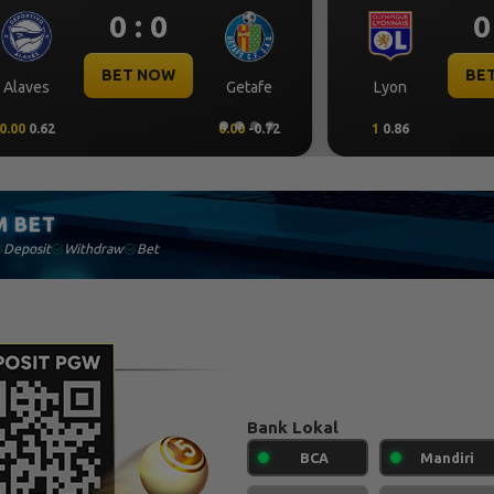
0 : 0
BET NOW
Slovan
bahce
Mjallby
Bodo
Bratislava
.87
0.5
0.83
-0.5
0.99
0.7
M BET
Deposit
Withdraw
Bet
Bank Lokal
BCA
Mandiri