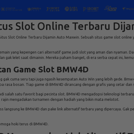
nam*** | Withdraw:
Rp.25,000
tus Slot Online Terbaru Dij
bali*** | Withdraw:
Rp.20,000
 Situs Slot Online Terbaru Dijamin Auto Maxwin. Sebuah situs game slot online y
usa*** | Withdraw:
Rp.10,000
emain yang kepengen cari alternatif game judi slot yang aman dan nyaman. D
gila*** | Withdraw:
Rp.40,000
 gak lelet saat dimainin. Mereka paham banget, di era serba cepat ini, kemu
atan Game Slot BMW4D
usa*** | Withdraw:
Rp.25,000
ak cuma seru tapi juga ngasih kesempatan Auto Win yang lebih gede.
Bmw
iswah***i | Withdraw:
a rasa bosan. Tiap game di BMW4D dirancang dengan grafis yang cetar dan si
Rp.15,000
i salah satu favorit bagi pecinta slot. BMW4D mengadopsi teknologi terbar
perm*** | Withdraw:
Rp.25,000
rajin mengadakan turnamen dengan hadiah yang bikin mata melotot.
uss langsung ke BMW4D dan pake link alternatif terbaru yang dipercaya. Gak p
firga***ro | Withdraw:
Rp.30,000
emoga hoki terus di BMW4D.
ani*** | Withdraw:
Rp.20,000