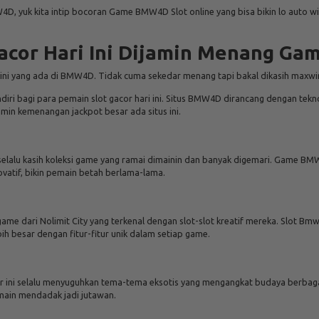
, yuk kita intip bocoran Game BMW4D Slot online yang bisa bikin lo auto win h
bana*** | Withdraw:
Rp.45,000
Gacor Hari Ini Dijamin Menang G
rah*** | Withdraw:
Rp.20,000
 ini yang ada di BMW4D. Tidak cuma sekedar menang tapi bakal dikasih maxwin 
sab*** | Withdraw:
Rp.45,000
diri bagi para pemain slot gacor hari ini. Situs BMW4D dirancang dengan tek
min kemenangan jackpot besar ada situs ini.
rah*** | Withdraw:
Rp.10,000
alm*** | Withdraw:
Rp.20,000
alu kasih koleksi game yang ramai dimainin dan banyak digemari. Game BMW4
vatif, bikin pemain betah berlama-lama.
anggr***an | Withdraw:
Rp.10,000
me dari Nolimit City yang terkenal dengan slot-slot kreatif mereka. Slot Bm
mut*** | Withdraw:
Rp.35,000
 besar dengan fitur-fitur unik dalam setiap game.
tam*** | Withdraw:
Rp.40,000
r ini selalu menyuguhkan tema-tema eksotis yang mengangkat budaya berba
int*** | Withdraw:
Rp.25,000
emain mendadak jadi jutawan.