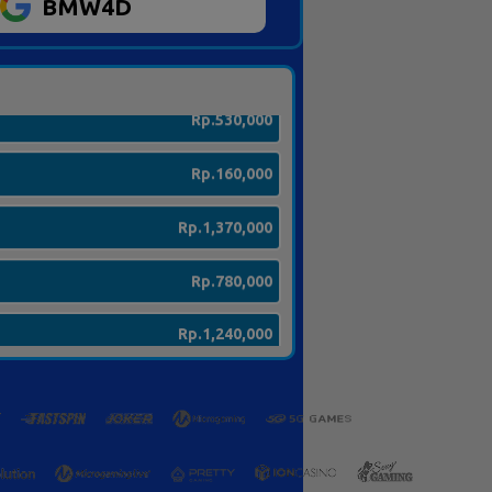
BMW4D
Rp.530,000
Rp.160,000
Rp.1,370,000
Rp.780,000
Rp.1,240,000
Rp.70,000
Rp.50,000
Rp.1,490,000
Rp.1,190,000