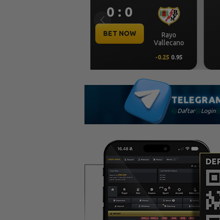
0 : 0
Previous
BET NOW
SK Sturm
Fener
Graz
-0.5
0.95
0.5
0
TELEGRA
Daftar
Login